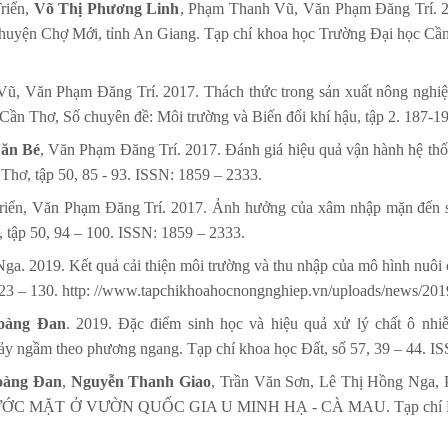
riển,
Võ Thị Phương Linh
, Phạm Thanh Vũ, Văn Phạm Đăng Trí. 20
huyện Chợ Mới, tỉnh An Giang. Tạp chí khoa học Trường Đại học Cần 
, Văn Phạm Đăng Trí. 2017. Thách thức trong sản xuất nông nghiệ
ần Thơ, Số chuyên đề: Môi trường và Biến đổi khí hậu, tập 2. 187-1
ăn Bé
, Văn Phạm Đăng Trí. 2017. Đánh giá hiệu quả vận hành hệ thống
Thơ, tập 50, 85 - 93. ISSN: 1859 – 2333.
iển, Văn Phạm Đăng Trí. 2017. Ảnh hưởng của xâm nhập mặn đến sả
 tập 50, 94 – 100. ISSN: 1859 – 2333.
ga. 2019. Kết quả cải thiện môi trường và thu nhập của mô hình nuôi c
 123 – 130. http: //www.tapchikhoahocnongnghiep.vn/uploads/news/20
oàng Đan
. 2019. Đặc điểm sinh học và hiệu quả xử lý chất ô nhi
hảy ngầm theo phương ngang. Tạp chí khoa học Đất, số 57, 39 – 44. I
oàng Đan
,
Nguyễn Thanh Giao
, Trần Văn Sơn, Lê Thị Hồng Nga,
T Ở VƯỜN QUỐC GIA U MINH HẠ - CÀ MAU. Tạp chí Khoa họ