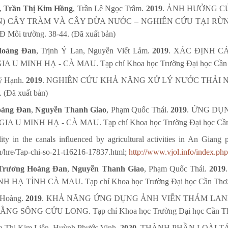
,
Trần Thị Kim Hồng
, Trần Lê Ngọc Trâm.
2019
. ẢNH HƯỞNG C
) CÂY TRÀM VÀ CÂY DỪA NƯỚC – NGHIÊN CỨU TẠI RỪNG
 Môi trường. 38-44. (Đã xuất bản)
Hoàng Đan
, Trịnh Ý Lan, Nguyễn Viết Lảm.
2019
. XÁC ĐỊNH C
H HẠ - CÀ MAU. Tạp chí Khoa học Trường Đại học Cần Thơ. T
ỹ Hạnh.
2019
. NGHIÊN CỨU KHẢ NĂNG XỬ LÝ NƯỚC THẢI 
 (Đã xuất bản)
oàng Đan
,
Nguyễn Thanh Giao
, Phạm Quốc Thái.
2019
. ỨNG DỤ
NH HẠ - CÀ MAU. Tạp chí Khoa học Trường Đại học Cần Thơ. 
ity in the canals influenced by agricultural activities in An Giang
vn/hre/Tap-chi-so-21-t16216-17837.html;
http://www.vjol.info/index.php
Trương Hoàng Đan
,
Nguyễn Thanh Giao
, Phạm Quốc Thái.
2019
NH CÀ MAU. Tạp chí Khoa học Trường Đại học Cần Thơ. Tập 5
 Hoàng.
2019
. KHẢ NĂNG ỨNG DỤNG ẢNH VIỄN THÁM LAN
NG CỬU LONG. Tạp chí Khoa học Trường Đại học Cần Thơ. Tập
n Thị Kim Liên, Huỳnh Phước Vinh.
2020
. THÀNH PHẦN LOÀI T