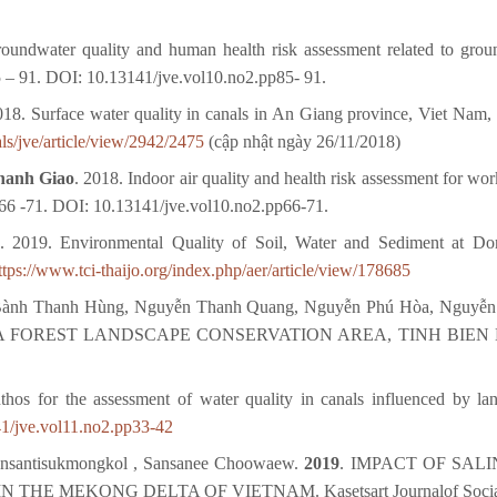
roundwater quality and human health risk assessment related to gr
5 – 91. DOI: 10.13141/jve.vol10.no2.pp85- 91.
018. Surface water quality in canals in An Giang province, Viet Nam
als/jve/article/view/2942/2475
(cập nhật ngày 26/11/2018)
hanh Giao
. 2018. Indoor air quality and health risk assessment for wo
 66 -71. DOI: 10.13141/jve.vol10.no2.pp66-71.
. 2019. Environmental Quality of Soil, Water and Sediment at D
tps://www.tci-thaijo.org/index.php/aer/article/view/178685
Bành Thanh Hùng, Nguyễn Thanh Quang, Nguyễn Phú Hòa, Nguyễ
FOREST LANDSCAPE CONSERVATION AREA, TINH BIEN DIST
hos for the assessment of water quality in canals influenced by landf
141/jve.vol11.no2.pp33-42
ansantisukmongkol , Sansanee Choowaew.
2019
. IMPACT OF SAL
MEKONG DELTA OF VIETNAM. Kasetsart Journalof Social Scien