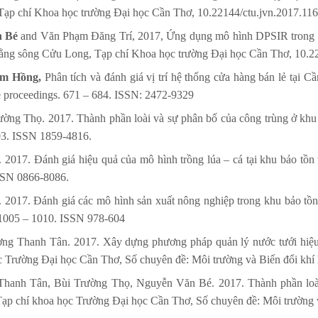
 Tạp chí Khoa học trường Đại học Cần Thơ, 10.22144/ctu.jvn.2017.116
 Bé
and Văn Phạm Đăng Trí, 2017, Ứng dụng mô hình DPSIR trong vi
bằng sông Cửu Long, Tạp chí Khoa học trường Đại học Cần Thơ, 10.22
im Hồng,
Phân tích và đánh giá vị trí hệ thống cửa hàng bán lẻ tại 
e proceedings. 671 – 684. ISSN: 2472-9329
rường Thọ. 2017. Thành phần loài và sự phân bố của công trùng ở kh
103. ISSN 1859-4816.
. 2017. Đánh giá hiệu quả của mô hình trồng lúa – cá tại khu bảo tồ
ISSN 0866-8086.
. 2017. Đánh giá các mô hình sản xuất nông nghiệp trong khu bảo tồ
7. 1005 – 1010. ISSN 978-604
ng Thanh Tân. 2017. Xây dựng phương pháp quản lý nước tưới hiệu
 Trường Đại học Cần Thơ, Số chuyên đề: Môi trường và Biến đổi khí 
Thanh Tân, Bùi Trường Thọ, Nguyễn Văn Bé. 2017. Thành phần loài
p chí khoa học Trường Đại học Cần Thơ, Số chuyên đề: Môi trường và