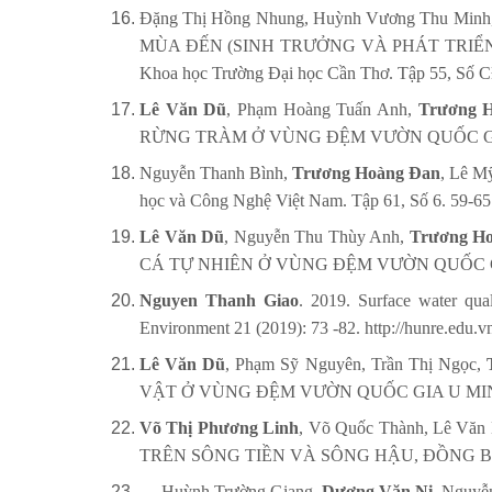
Đặng Thị Hồng Nhung, Huỳnh Vương Thu Minh
MÙA ĐẾN (SINH TRƯỞNG VÀ PHÁT TRIỂN
Khoa học Trường Đại học Cần Thơ. Tập 55, Số CĐ
Lê Văn Dũ
, Phạm Hoàng Tuấn Anh,
Trương 
RỪNG TRÀM Ở VÙNG ĐỆM VƯỜN QUỐC GIA U MIN
Nguyễn Thanh Bình,
Trương Hoàng Đan
, Lê M
học và Công Nghệ Việt Nam. Tập 61, Số 6. 59-65.
Lê Văn Dũ
, Nguyễn Thu Thùy Anh,
Trương H
CÁ TỰ NHIÊN Ở VÙNG ĐỆM VƯỜN QUỐC GIA U MI
Nguyen Thanh Giao
. 2019. Surface water qual
Environment 21 (2019): 73 -82. http://hunre.edu.
Lê Văn Dũ
, Phạm Sỹ Nguyên, Trần Thị Ngọc,
VẬT Ở VÙNG ĐỆM VƯỜN QUỐC GIA U MINH HẠ TỈ
Võ Thị Phương Linh
, Võ Quốc Thành, Lê Văn
TRÊN SÔNG TIỀN VÀ SÔNG HẬU, ĐỒNG BẰNG SÔ
Huỳnh Trường Giang,
Dương Văn Ni
, Nguyễ