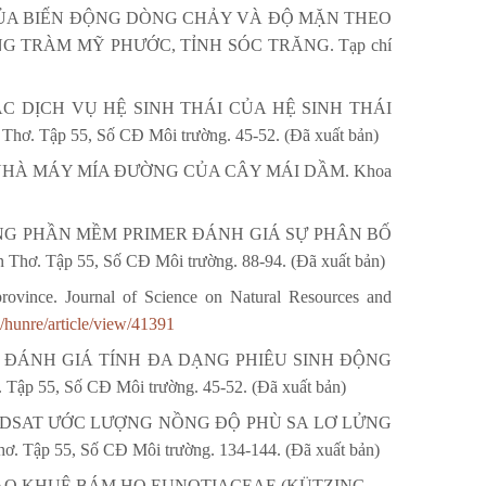
ỦA BIẾN ĐỘNG DÒNG CHẢY VÀ ĐỘ MẶN THEO
 TRÀM MỸ PHƯỚC, TỈNH SÓC TRĂNG. Tạp chí
ÁC DỊCH VỤ HỆ SINH THÁI CỦA HỆ SINH THÁI
ập 55, Số CĐ Môi trường. 45-52. (Đã xuất bản)
NHÀ MÁY MÍA ĐƯỜNG CỦA CÂY MÁI DẦM. Khoa
NG PHẦN MỀM PRIMER ĐÁNH GIÁ SỰ PHÂN BỐ
Tập 55, Số CĐ Môi trường. 88-94. (Đã xuất bản)
 province. Journal of Science on Natural Resources and
/hunre/article/view/41391
. ĐÁNH GIÁ TÍNH ĐA DẠNG PHIÊU SINH ĐỘNG
5, Số CĐ Môi trường. 45-52. (Đã xuất bản)
DSAT ƯỚC LƯỢNG NỒNG ĐỘ PHÙ SA LƠ LỬNG
 55, Số CĐ Môi trường. 134-144. (Đã xuất bản)
ẢO KHUÊ BÁM HỌ EUNOTIACEAE (KÜTZING,