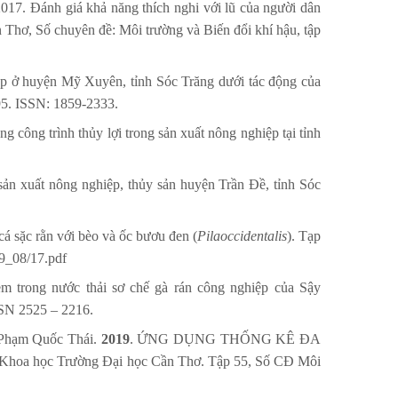
17. Đánh giá khả năng thích nghi với lũ của người dân
Thơ, Số chuyên đề: Môi trường và Biến đổi khí hậu, tập
p ở huyện Mỹ Xuyên, tỉnh Sóc Trăng dưới tác động của
95. ISSN: 1859-2333.
 công trình thủy lợi trong sản xuất nông nghiệp tại tỉnh
n xuất nông nghiệp, thủy sản huyện Trần Đề, tỉnh Sóc
á sặc rằn với bèo và ốc bươu đen (
Pilaoccidentalis
). Tạp
19_08/17.pdf
ễm trong nước thải sơ chế gà rán công nghiệp của Sậy
SSN 2525 – 2216.
 Phạm Quốc Thái.
2019
. ỨNG DỤNG THỐNG KÊ ĐA
c Trường Đại học Cần Thơ. Tập 55, Số CĐ Môi