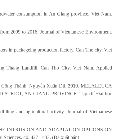
oundwater consumption in An Giang province, Viet Nam.
, from 2009 to 2016. Journal of Vietnamese Environment.
rkers in packageing production factory, Can Tho city, Viet
ong Thang Landfill, Can Tho City, Viet Nam. Applied
n Công Thành, Nguyễn Xuân Dũ.
2019
. MELALEUCA
RICT, AN GIANG PROVINCE. Tạp chí Đại học
illing and agricultural activity. Journal of Vietnamese
INE INTRUSION AND ADAPTATION OPTIONS ON
ces. 40. 427 - 433. (Đã xuất bản)