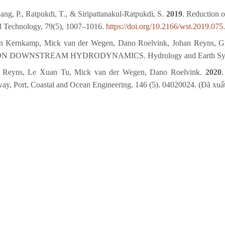
ang, P., Ratpukdi, T., & Siripattanakul-Ratpukdi, S.
2019
. Reduction o
nd Technology, 79(5), 1007–1016.
https://doi.org/10.2166/wst.2019.075
.
n Kernkamp, Mick van der Wegen, Dano Roelvink, Johan Reyns, 
OWNSTREAM HYDRODYNAMICS. Hydrology and Earth System Sci
n Reyns, Le Xuan Tu, Mick van der Wegen, Dano Roelvink.
2020
rt, Coastal and Ocean Engineering. 146 (5). 04020024. (Đã xuất