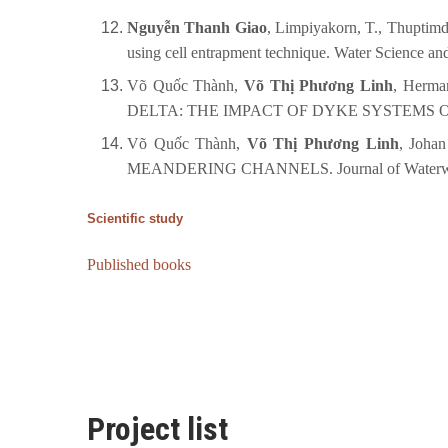
Nguyễn Thanh Giao
, Limpiyakorn, T., Thuptimd
using cell entrapment technique. Water Science a
Võ Quốc Thành,
Võ Thị Phương Linh
, Herma
DELTA: THE IMPACT OF DYKE SYSTEMS ON D
Võ Quốc Thành,
Võ Thị Phương Linh
, Joha
MEANDERING CHANNELS. Journal of Waterway, Po
Scientific study
Published books
Project list