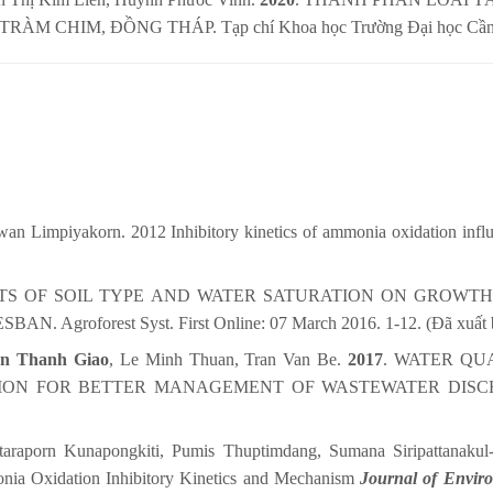
 CHIM, ĐỒNG THÁP. Tạp chí Khoa học Trường Đại học Cần Thơ.
wan Limpiyakorn. 2012 Inhibitory kinetics of ammonia oxidation influ
CTS OF SOIL TYPE AND WATER SATURATION ON GROWT
roforest Syst. First Online: 07 March 2016. 1-12. (Đã xuất 
n Thanh Giao
, Le Minh Thuan, Tran Van Be.
2017
. WATER QU
FOR BETTER MANAGEMENT OF WASTEWATER DISCHARGE. Impe
araporn Kunapongkiti, Pumis Thuptimdang, Sumana Siripattanakul-R
onia Oxidation Inhibitory Kinetics and Mechanism
Journal of Enviro