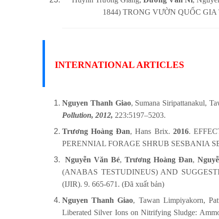
1844) TRONG VƯỜN QUỐC GIA TRÀM
INTERNATIONAL ARTICLES
Nguyen Thanh Giao
, Sumana Siripattanakul, Ta
Pollution, 2012,
223:5197–5203.
Trương Hoàng Đan
, Hans Brix.
2016
. EFFE
PERENNIAL FORAGE SHRUB SESBANIA SESBAN. Ag
Nguyễn Văn Bé
,
Trương Hoàng Đan
,
Nguyễ
(ANABAS TESTUDINEUS) AND SUGGESTION 
(IJIR). 9. 665-671. (Đã xuất bản)
Nguyen Thanh Giao
, Tawan Limpiyakorn, Patt
Liberated Silver Ions on Nitrifying Sludge: Amm