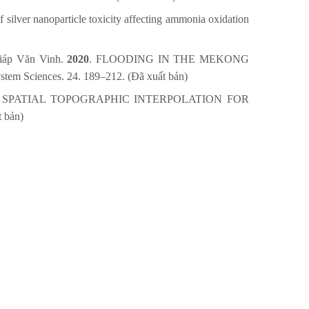
f silver nanoparticle toxicity affecting ammonia oxidation
Giáp Văn Vinh.
2020
. FLOODING IN THE MEKONG
ences. 24. 189–212. (Đã xuất bản)
. SPATIAL TOPOGRAPHIC INTERPOLATION FOR
 bản)