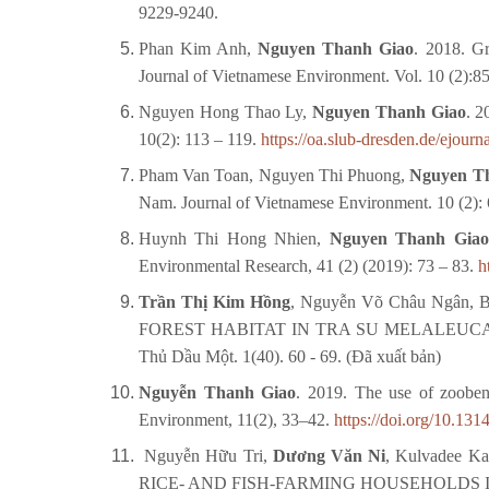
9229-9240.
Phan Kim Anh,
Nguyen Thanh Giao
. 2018. G
Journal of Vietnamese Environment. Vol. 10 (2):8
Nguyen Hong Thao Ly,
Nguyen Thanh Giao
. 2
10(2): 113 – 119.
https://oa.slub-dresden.de/ejourn
Pham Van Toan, Nguyen Thi Phuong,
Nguyen T
Nam. Journal of Vietnamese Environment. 10 (2):
Huynh Thi Hong Nhien,
Nguyen Thanh Giao
Environmental Research, 41 (2) (2019): 73 – 83.
ht
Trần Thị Kim Hồng
, Nguyễn Võ Châu Ngân, 
FOREST HABITAT IN TRA SU MELALEUCA 
Thủ Dầu Một. 1(40). 60 - 69. (Đã xuất bản)
Nguyễn Thanh Giao
. 2019. The use of zoobent
Environment, 11(2), 33–42.
https://doi.org/10.13
Nguyễn Hữu Tri,
Dương Văn Ni
, Kulvadee K
RICE- AND FISH-FARMING HOUSEHOLDS IN THE 