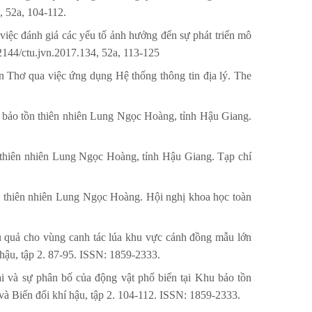
, 52a, 104-112.
ệc đánh giá các yếu tố ảnh hưởng đến sự phát triển mô
144/ctu.jvn.2017.134, 52a, 113-125
Cần Thơ qua việc ứng dụng Hệ thống thông tin địa lý. The
u bảo tồn thiên nhiên Lung Ngọc Hoàng, tỉnh Hậu Giang.
n thiên nhiên Lung Ngọc Hoàng, tỉnh Hậu Giang. Tạp chí
n thiên nhiên Lung Ngọc Hoàng. Hội nghị khoa học toàn
 quả cho vùng canh tác lúa khu vực cánh đồng mẫu lớn
hậu, tập 2. 87-95. ISSN: 1859-2333.
 và sự phân bố của động vật phổ biến tại Khu bảo tồn
 Biến đổi khí hậu, tập 2. 104-112. ISSN: 1859-2333.