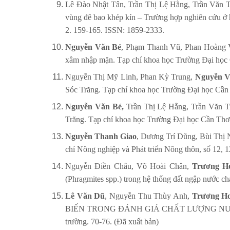
Lê Đào Nhật Tân, Trần Thị Lệ Hằng, Trần Văn T
vùng đê bao khép kín – Trường hợp nghiên cứu ở 
2. 159-165. ISSN: 1859-2333.
Nguyễn Văn Bé
, Phạm Thanh Vũ, Phan Hoàng Vũ
xâm nhập mặn. Tạp chí khoa học Trường Đại học C
Nguyễn Thị Mỹ Linh, Phan Kỳ Trung,
Nguyễn V
Sóc Trăng. Tạp chí khoa học Trường Đại học Cần 
Nguyễn Văn Bé,
Trần Thị Lệ Hằng, Trần Văn Tr
Trăng. Tạp chí khoa học Trường Đại học Cần Thơ,
Nguyễn Thanh Giao
, Dương Trí Dũng, Bùi Thị N
chí Nông nghiệp và Phát triển Nông thôn, số 12,
Nguyễn Điền Châu, Võ Hoài Chân,
Trương H
(Phragmites spp.) trong hệ thống đất ngập nước c
Lê Văn Dũ
, Nguyễn Thu Thùy Anh,
Trương H
BIẾN TRONG ĐÁNH GIÁ CHẤT LƯỢNG NƯỚC MẶ
trường. 70-76. (Đã xuất bản)