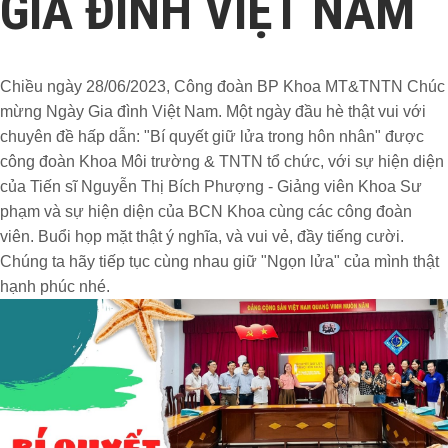
GIA ĐÌNH VIỆT NAM
Chiều ngày 28/06/2023, Công đoàn BP Khoa MT&TNTN Chúc
mừng Ngày Gia đình Việt Nam. Một ngày đầu hè thật vui với
chuyên đề hấp dẫn: "Bí quyết giữ lửa trong hôn nhân" được
công đoàn Khoa Môi trường & TNTN tổ chức, với sự hiện diện
của Tiến sĩ Nguyễn Thị Bích Phượng - Giảng viên Khoa Sư
phạm và sự hiện diện của BCN Khoa cùng các công đoàn
viên. Buổi họp mặt thật ý nghĩa, và vui vẻ, đầy tiếng cười.
Chúng ta hãy tiếp tục cùng nhau giữ "Ngọn lửa" của mình thật
hạnh phúc nhé.