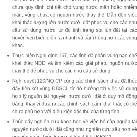
chưa quy định chi tiết cho vùng nước mặn hoặc nhiễm
mặn, vùng chưa có nguồn nước thay thế. Dẫn đến việc
khai thác lượng lớn nước dưới đất phục vụ cho các nhu
cầu sử dụng nước, từ đó tình trạng sụt lún đất tại các
huyện ven biển diễn ra nhanh và trầm trọng hơn các vùng
khác.
Thực hiện Nghị định 167, các tỉnh đã phân vùng hạn chế
khai thác NDĐ và tìm kiếm các giải pháp, nguồn nước
thay thế để phục vụ cho các nhu cầu sử dụng.
Nghị quyết 120/NQ-CP cùng các chính sách khác đã thúc
đẩy liên kết vùng ĐBSCL từ đó hướng tới việc sử dụng
hợp lý nguồn tài nguyên nước dưới đất ở quy mô đồng
bằng, thay vì đưa ra các chính sách cấm khai thác có thể
chưa phù hợp với điều kiện đặc thù của từng tỉnh.
Thúc đẩy nghiên cứu khoa học về việc bổ cập nguồn tài
nguyên nước dưới đất cũng như nghiên cứu sâu hơn về
nguyên nhân, hiện trạng sụt lún đất tại ĐBSCL.